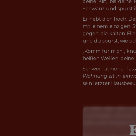
deine Klit, bis dein
Schwanz und spürst ih
Er hebt dich hoch. Dei
mit einem einzigen St
gegen die kalten Flies
und du spürst, wie sic
„Komm für mich", knu
heißen Wellen, deine 
Schwer atmend läss
Wohnung ist in einw
sein letzter Hausbesu