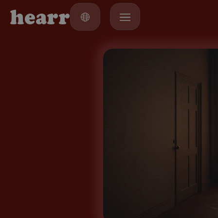
h
e
a
r
r