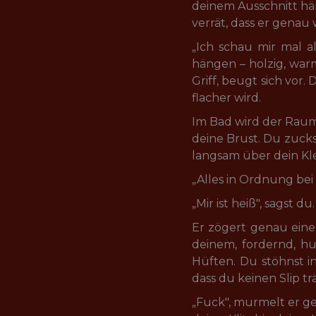
deinem Ausschnitt häng
verrät, dass er genau 
„Ich schau mir mal all
hängen – holzig, warm
Griff, beugt sich vor.
flacher wird.
Im Bad wird der Raum e
deine Brust. Du zucks
langsam über dein Klei
„Alles in Ordnung bei d
„Mir ist heiß", sagst 
Er zögert genau ein
deinem, fordernd, hu
Hüften. Du stöhnst in
dass du keinen Slip tr
„Fuck", murmelt er ge