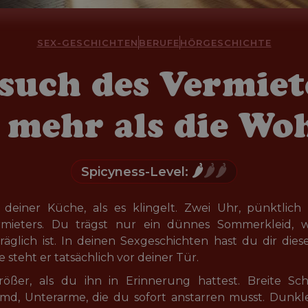
SEX-GESCHICHTEN
BERUFE
HÖRGESCHICHTE
such des Vermiete
 mehr als die W
🌶️
🌶️🌶️
Spicyness-Level:
 deiner Küche, als es klingelt. Zwei Uhr, pünktlich
ieters. Du trägst nur ein dünnes Sommerkleid, we
lich ist. In deinen Sexgeschichten hast du dir diese
 steht er tatsächlich vor deiner Tür.
größer, als du ihn in Erinnerung hattest. Breite Sc
d, Unterarme, die du sofort anstarren musst. Dunkle