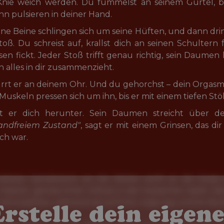
e Knie weich werden. Du fummelst an seinem Gürtel, be
n pulsieren in deiner Hand.
ne Beine schlingen sich um seine Hüften, und dann dringt 
oß. Du schreist auf, krallst dich an seinen Schultern 
en fickt. Jeder Stoß trifft genau richtig, sein Daumen k
h alles in dir zusammenzieht.
rrt er an deinem Ohr. Und du gehorchst – dein Orgasmu
Muskeln pressen sich um ihn, bis er mit einem tiefen St
t er dich herunter. Sein Daumen streicht über dei
andfreiem Zustand"
, sagt er mit einem Grinsen, das dir 
ch war.
Erstelle dein eigene