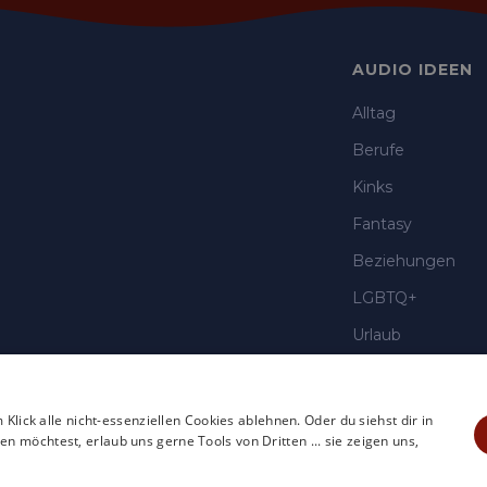
AUDIO IDEEN
Alltag
Berufe
Kinks
Fantasy
Beziehungen
LGBTQ+
Urlaub
Aussehen
 Klick alle nicht-essenziellen Cookies ablehnen. Oder du siehst dir in
 möchtest, erlaub uns gerne Tools von Dritten ... sie zeigen uns,