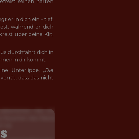
freist seinen harten 
er in dich ein – tief, 
fest, während er dich 
reist über deine Klit, 
s durchfährt dich in 
öhnen in dir kommt.
ne Unterlippe. 
„Die 
verrät, dass das nicht 
s