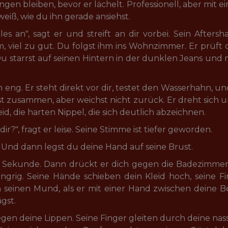
en bleiben, bevor er lächelt. Professionell, aber mit ei
weiß, wie du ihn gerade ansiehst.
es an", sagt er und streift an dir vorbei. Sein Aftersha
, viel zu gut. Du folgst ihm ins Wohnzimmer. Er prüft 
 Du starrst auf seinen Hintern in der dunklen Jeans und 
ng. Er steht direkt vor dir, testet den Wasserhahn, und 
t zusammen, aber weichst nicht zurück. Er dreht sich u
d, die harten Nippel, die sich deutlich abzeichnen.
ir?", fragt er leise. Seine Stimme ist tiefer geworden.
du. Und dann legst du deine Hand auf seine Brust.
e Sekunde. Dann drückt er dich gegen die Badezimmer
ngrig. Seine Hände schieben dein Kleid hoch, seine Fin
 seinen Mund, als er mit einer Hand zwischen deine Be
ägst.
gen deine Lippen. Seine Finger gleiten durch deine nass