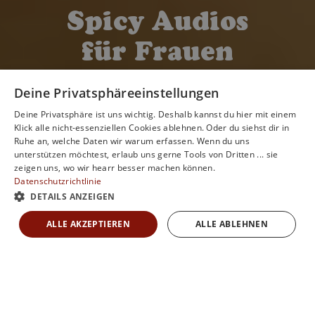
Spicy Audios
für Frauen
Fülle den Fragebogen aus und erhalte in weniger
Deine Privatsphäreeinstellungen
als 5 Minuten deine persönliche erotische
Hörgeschichte.
Deine Privatsphäre ist uns wichtig. Deshalb kannst du hier mit einem
Klick alle nicht-essenziellen Cookies ablehnen. Oder du siehst dir in
Ruhe an, welche Daten wir warum erfassen. Wenn du uns
KOSTENLOS STARTEN
unterstützen möchtest, erlaub uns gerne Tools von Dritten ... sie
zeigen uns, wo wir hearr besser machen können.
Datenschutzrichtlinie
⭐⭐⭐⭐⭐ Unsere Kund*innen sind begeistert
DETAILS ANZEIGEN
h
e
a
r
r
ALLE AKZEPTIEREN
ALLE ABLEHNEN