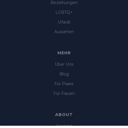
Beziehungen
LGBTQ+
Urlaub
Aussehen
MEHR
Über Uns
Blog
Für Paare
Für Frauen
ABOUT
Kontakt