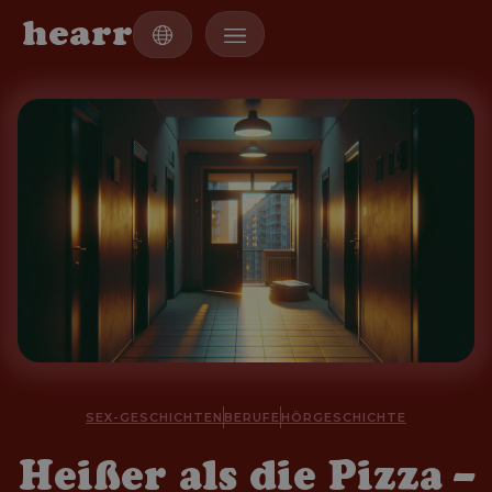
h
e
a
r
r
SEX-GESCHICHTEN
BERUFE
HÖRGESCHICHTE
Heißer als die Pizza –