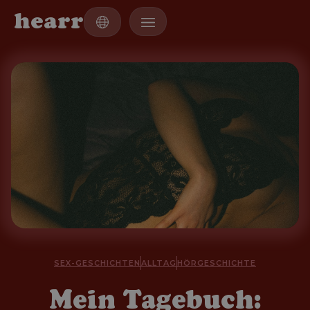
h
e
a
r
r
SEX-GESCHICHTEN
ALLTAG
HÖRGESCHICHTE
Mein Tagebuch: