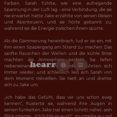
Farben. Sarah fühlte, wie eine aufregende 
Spannung in der Luft lag – eine Verbindung, die sie 
nie erwartet hatte. Jake erzählte von seinen Reisen 
und Abenteuern, und sie hörte gebannt zu, 
während sie die Energie zwischen ihnen spürte.

Als die Dämmerung hereinbrach, lud er sie ein, mit 
ihm einen Spaziergang am Strand zu machen. Das 
sanfte Rauschen der Wellen und die kühle Brise 
machten die Atmosphäre perfekt. Sie liefen 
h
e
a
r
r
nebeneinander her, ihre Hände berührten sich 
immer wieder, und schließlich ließ sich Sarah von 
dem Moment mitreißen. Sie hielt an und drehte 
sich zu Jake um. 

„Ich habe das Gefühl, dass wir uns schon ewig 
kennen“, flüsterte sie, während ihre Augen in 
seinen funkelten. Jake trat einen Schritt näher, sein 
Blick intensiv. „Ich fühle es auch“, murmelte er und 