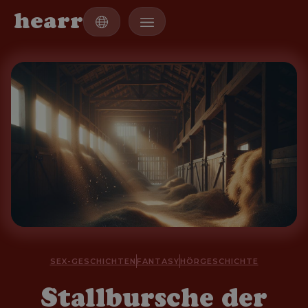
h
e
a
r
r
SEX-GESCHICHTEN
FANTASY
HÖRGESCHICHTE
Stallbursche der