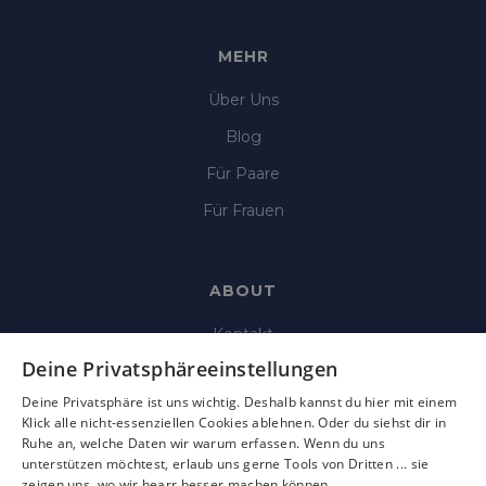
MEHR
Über Uns
Blog
Für Paare
Für Frauen
ABOUT
Kontakt
Deine Privatsphäreeinstellungen
Impressum
Deine Privatsphäre ist uns wichtig. Deshalb kannst du hier mit einem
Datenschutz
Klick alle nicht-essenziellen Cookies ablehnen. Oder du siehst dir in
Ruhe an, welche Daten wir warum erfassen. Wenn du uns
AGB
unterstützen möchtest, erlaub uns gerne Tools von Dritten ... sie
Nutzungsbedingungen
zeigen uns, wo wir hearr besser machen können.