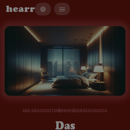
h
e
a
r
r
SEX-GESCHICHTEN
BERUFE
HÖRGESCHICHTE
Das