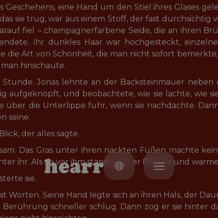
 Geschehens, eine Hand um den Stiel ihres Glases gele
, das sie trug, war aus einem Stoff, der fast durchsichtig
darauf fiel – champagnerfarbene Seide, die an ihren Br
ndete. Ihr dunkles Haar war hochgesteckt, einzelne 
e die Art von Schönheit, die man nicht sofort bemerkte, 
d man hinschaute.
er Stunde. Jonas lehnte an der Backsteinmauer neben
g aufgeknöpft, und beobachtete, wie sie lachte, wie sie
e über die Unterlippe fuhr, wenn sie nachdachte. Dann
n seine.
lick, der alles sagte.
sam. Das Gras unter ihren nackten Füßen machte kein
h
e
a
r
r
nter ihr. Als sie vor ihm stand, roch er Pfirsich und warm
üsterte sie.
it Worten. Seine Hand legte sich an ihren Hals, der Dau
r Berührung schneller schlug. Dann zog er sie hinter d