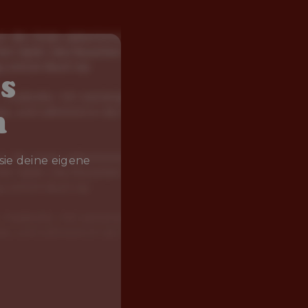
s
h
sie deine eigene