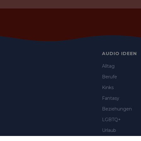
AUDIO IDEEN
Alltag
Berufe
Kinks
Fantasy
Beziehungen
LGBTQ+
Urlaub