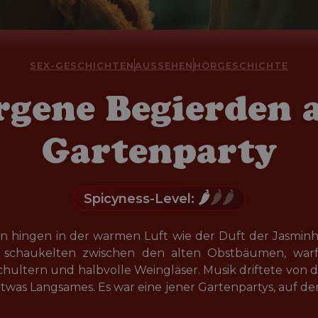
SEX-GESCHICHTEN
AUSSEHEN
HÖRGESCHICHTE
rgene Begierden a
Gartenparty
🌶️
🌶️🌶️
Spicyness-Level:
 hingen in der warmen Luft wie der Duft der Jasminh
 schaukelten zwischen den alten Obstbäumen, warf
hultern und halbvolle Weingläser. Musik driftete von d
etwas Langsames. Es war eine jener Gartenpartys, auf den