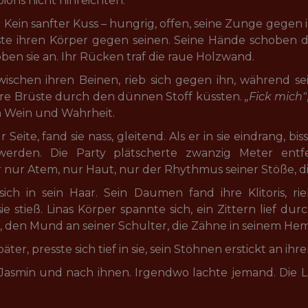
ions nicht hinreichten.
Kein sanfter Kuss – hungrig, offen, seine Zunge gegen ih
ste ihren Körper gegen seinen. Seine Hände schoben das
ben sie an. Ihr Rücken traf die raue Holzwand.
wischen ihren Beinen, rieb sich gegen ihn, während se
re Brüste durch den dünnen Stoff küssten. 
„Fick mich"
 Wein und Wahrheit.
 Seite, fand sie nass, gleitend. Als er in sie eindrang, biss 
erden. Die Party plätscherte zwanzig Meter entfe
ar nur Atem, nur Haut, nur der Rhythmus seiner Stöße, di
sich in sein Haar. Sein Daumen fand ihre Klitoris, ri
ie stieß. Linas Körper spannte sich, ein Zittern lief du
s, den Mund an seiner Schulter, die Zähne in seinem He
er, presste sich tief in sie, sein Stöhnen erstickt an ihr
Jasmin und nach ihnen. Irgendwo lachte jemand. Die 