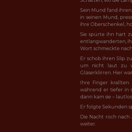
Schatten, wo die Lamp
Sein Mund fand ihren. 
in seinen Mund, pres
ihre Oberschenkel, ho
Sie spürte ihn hart z
entlangwanderten, ih
Wort schmeckte nach
Er schob ihren Slip zur
um nicht laut zu w
Gläserklirren. Hier w
Ihre Finger krallten 
während er tiefer in s
dann kam sie – lautlo
Er folgte Sekunden spät
Die Nacht roch nach 
weiter.