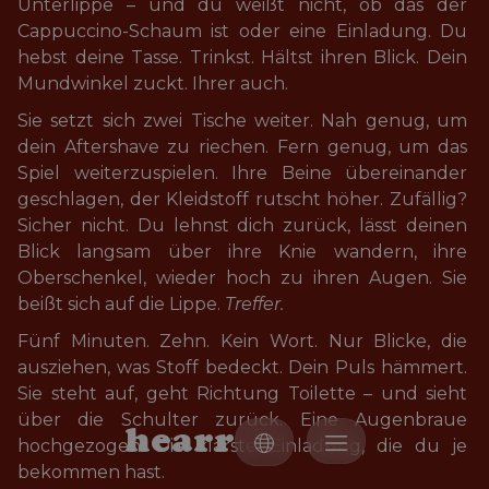
Unterlippe – und du weißt nicht, ob das der 
Cappuccino-Schaum ist oder eine Einladung. Du 
hebst deine Tasse. Trinkst. Hältst ihren Blick. Dein 
Mundwinkel zuckt. Ihrer auch.
Sie setzt sich zwei Tische weiter. Nah genug, um 
dein Aftershave zu riechen. Fern genug, um das 
Spiel weiterzuspielen. Ihre Beine übereinander 
geschlagen, der Kleidstoff rutscht höher. Zufällig? 
Sicher nicht. Du lehnst dich zurück, lässt deinen 
Blick langsam über ihre Knie wandern, ihre 
Oberschenkel, wieder hoch zu ihren Augen. Sie 
beißt sich auf die Lippe. 
Treffer.
Fünf Minuten. Zehn. Kein Wort. Nur Blicke, die 
ausziehen, was Stoff bedeckt. Dein Puls hämmert. 
Sie steht auf, geht Richtung Toilette – und sieht 
über die Schulter zurück. Eine Augenbraue 
h
e
a
r
r
hochgezogen. Die klarste Einladung, die du je 
bekommen hast.