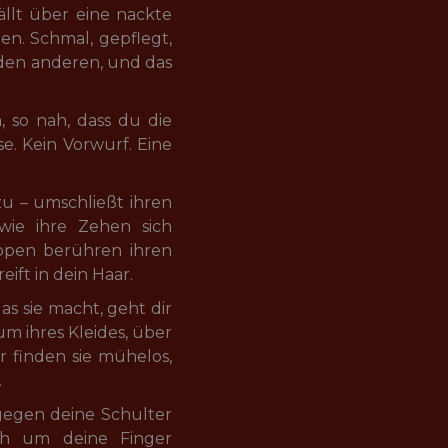
ällt über eine nackte 
n. Schmal, gepflegt, 
 den anderen, und das 
, so nah, dass du die 
eise. Kein Vorwurf. Eine 
zu – umschließt ihren 
 wie ihre Zehen sich 
ppen berühren ihren 
eift in dein Haar.
s sie macht, geht dir 
m ihres Kleides, über 
r finden sie mühelos, 
.
gegen deine Schulter 
ich um deine Finger 