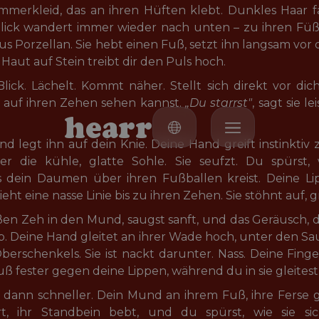
ommerkleid, das an ihren Hüften klebt. Dunkles Haar f
Blick wandert immer wieder nach unten – zu ihren Füße
aus Porzellan. Sie hebt einen Fuß, setzt ihn langsam vor
 Haut auf Stein treibt dir den Puls hoch.
ick. Lächelt. Kommt näher. Stellt sich direkt vor dich
 auf ihren Zehen sehen kannst. 
„Du starrst"
, sagt sie l
h
e
a
r
r
d legt ihn auf dein Knie. Deine Hand greift instinktiv 
er die kühle, glatte Sohle. Sie seufzt. Du spürst,
s dein Daumen über ihren Fußballen kreist. Deine Li
ht eine nasse Linie bis zu ihren Zehen. Sie stöhnt auf, gr
n Zeh in den Mund, saugst sanft, und das Geräusch, da
ib. Deine Hand gleitet an ihrer Wade hoch, unter den Sau
Oberschenkels. Sie ist nackt darunter. Nass. Deine Finge
uß fester gegen deine Lippen, während du in sie gleitest
, dann schneller. Dein Mund an ihrem Fuß, ihre Ferse 
rt, ihr Standbein bebt, und du spürst, wie sie s