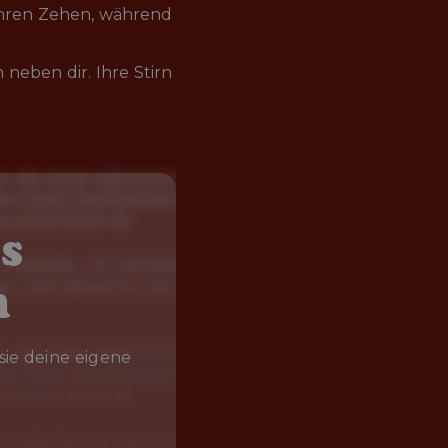
 ihren Zehen, während 
neben dir. Ihre Stirn 
s
h
sie deine eigene