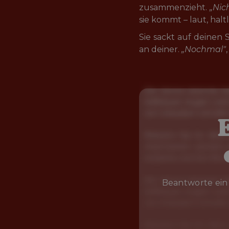
zusammenzieht. 
„Nic
sie kommt – laut, halt
Sie sackt auf deinen 
an deiner. 
„Nochmal"
Beantworte ein 