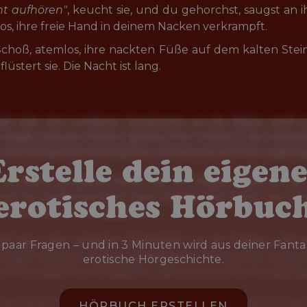
ht aufhören"
, keucht sie, und du gehorchst, saugst an
los, ihre freie Hand in deinem Nacken verkrampft.
Schoß, atemlos, ihre nackten Füße auf dem kalten Stein 
, flüstert sie. Die Nacht ist lang.
Erstelle dein eigene
erotisches Hörbuc
paar Fragen – und in 3 Minuten wird aus deiner Fanta
erotische Hörgeschichte.
HÖRBUCH ERSTELLEN