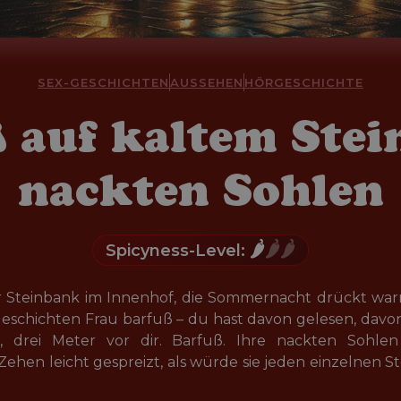
SEX-GESCHICHTEN
AUSSEHEN
HÖRGESCHICHTE
 auf kaltem Stein
nackten Sohlen
🌶️
🌶️🌶️
Spicyness-Level:
der Steinbank im Innenhof, die Sommernacht drückt warm
eschichten Frau barfuß – du hast davon gelesen, davon f
a, drei Meter vor dir. Barfuß. Ihre nackten Sohl
 Zehen leicht gespreizt, als würde sie jeden einzelnen S