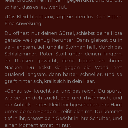
leise, drückt ihren Hintern gegen dich, und du bist 
so hart, dass es fast wehtut.
»Das Kleid bleibt an«, sagt sie atemlos. Kein Bitten. 
Eine Anweisung.
Du öffnest nur deinen Gürtel, schiebst deine Hose 
gerade weit genug herunter. Dann gleitest du in 
sie – langsam, tief, und ihr Stöhnen hallt durch das 
Schlafzimmer. Roter Stoff unter deinen Fingern, 
ihr Rücken gewölbt, deine Lippen an ihrem 
Nacken. Du fickst sie gegen die Wand, erst 
quälend langsam, dann härter, schneller, und sie 
greift hinter sich, krallt sich in dein Haar.
»Genau so«, keucht sie, und das reicht. Du spürst, 
wie sie um dich zuckt, eng und rhythmisch, und 
der Anblick – rotes Kleid hochgeschoben, ihre Haut 
unter deinen Händen – reißt dich mit. Du kommst 
tief in ihr, pressst dein Gesicht in ihre Schulter, und 
einen Moment atmet ihr nur.