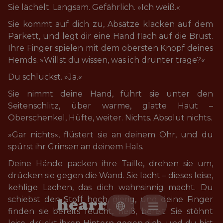
Sie lächelt. Langsam. Gefährlich. »Ich weiß.«
Sie kommt auf dich zu, Absätze klacken auf dem 
Parkett, und legt dir eine Hand flach auf die Brust. 
Ihre Finger spielen mit dem obersten Knopf deines 
Hemds. »Willst du wissen, was ich drunter trage?«
Du schluckst. »Ja.«
Sie nimmt deine Hand, führt sie unter den 
Seitenschlitz, über warme, glatte Haut – 
Oberschenkel, Hüfte, weiter. Nichts. Absolut nichts.
»Gar nichts«, flüstert sie an deinem Ohr, und du 
spürst ihr Grinsen an deinem Hals.
Deine Hände packen ihre Taille, drehen sie um, 
drücken sie gegen die Wand. Sie lacht – dieses leise, 
kehlige Lachen, das dich wahnsinnig macht. Du 
schiebst den Stoff hoch, gierig, und deine Finger 
h
e
a
r
r
finden sie bereits feucht, heiß, bereit. Sie stöhnt 