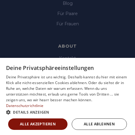
Blog
Für Paare
Für Frauen
ABOUT
Kontakt
Deine Privatsphäreeinstellungen
Impressum
Deine Privatsphäre ist uns wichtig. Deshalb kannst du hier mit einem
Datenschutz
Klick alle nicht-essenziellen Cookies ablehnen. Oder du siehst dir in
Ruhe an, welche Daten wir warum erfassen. Wenn du uns
AGB
unterstützen möchtest, erlaub uns gerne Tools von Dritten ... sie
Nutzungsbedingungen
zeigen uns, wo wir hearr besser machen können.
Datenschutzrichtlinie
DETAILS ANZEIGEN
ALLE AKZEPTIEREN
ALLE ABLEHNEN
Copyright © 2025 Hearr