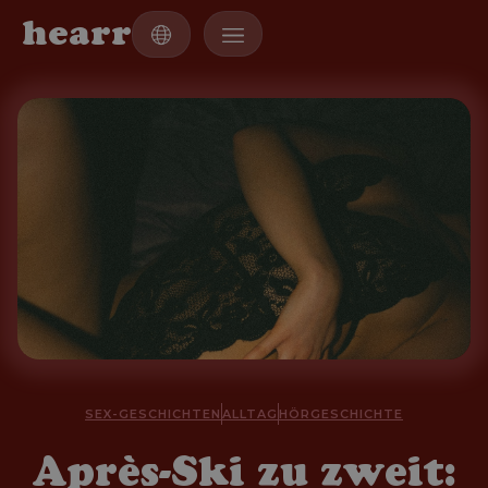
h
e
a
r
r
SEX-GESCHICHTEN
ALLTAG
HÖRGESCHICHTE
Après-Ski zu zweit: